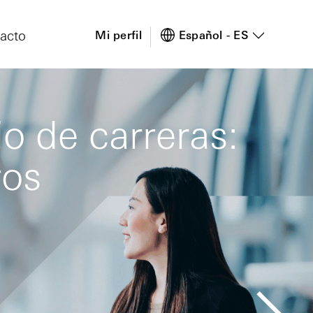
acto
Mi perfil
Español - ES
o de carreras:
ros