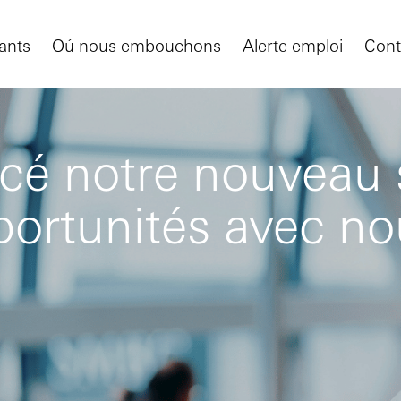
ants
Oú nous embouchons
Alerte emploi
Cont
é notre nouveau si
portunités avec n