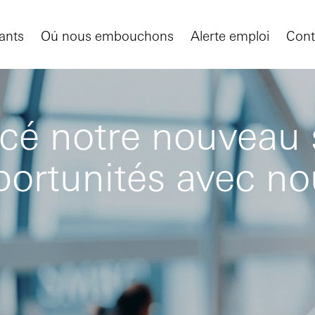
ants
Oú nous embouchons
Alerte emploi
Cont
é notre nouveau si
portunités avec n