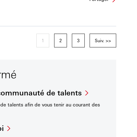
1
2
3
Suiv. >>
ormé
 communauté de talents
e talents afin de vous tenir au courant des
oi