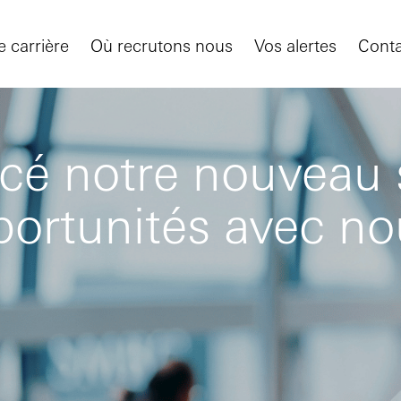
 carrière
Où recrutons nous
Vos alertes
Conta
é notre nouveau si
portunités avec n