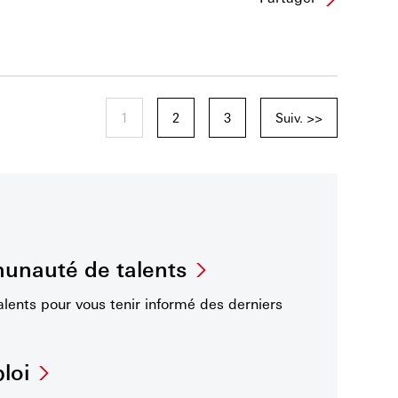
1
2
3
Suiv. >>
unauté de talents
ents pour vous tenir informé des derniers
loi