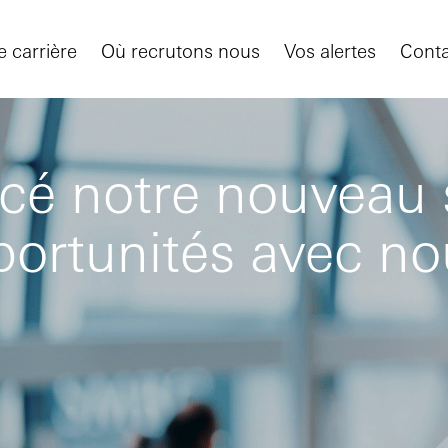
 carrière
Où recrutons nous
Vos alertes
Conta
é notre nouveau si
portunités avec n