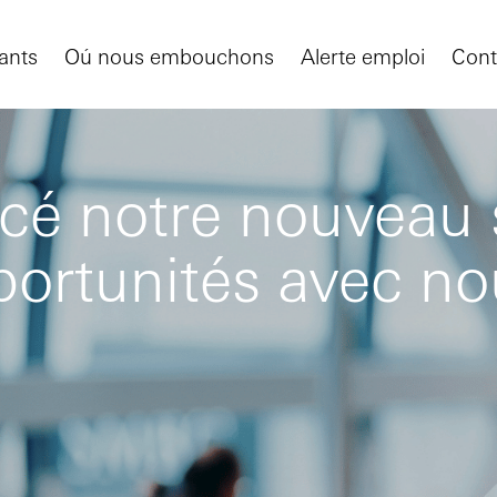
ants
Oú nous embouchons
Alerte emploi
Cont
é notre nouveau si
portunités avec n