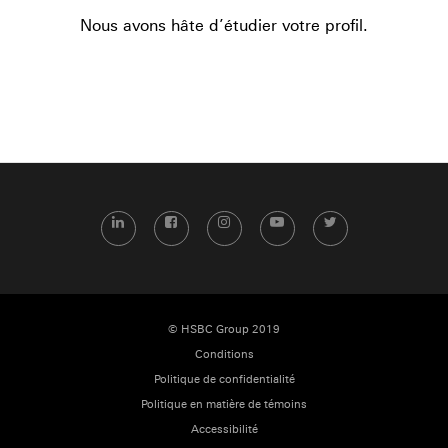
Nous avons hâte d’étudier votre profil.
LinkedIn
Facebook
Instagram
YouTube
Twitter
© HSBC Group 2019
Conditions
Politique de confidentialité
Politique en matière de témoins
Accessibilité