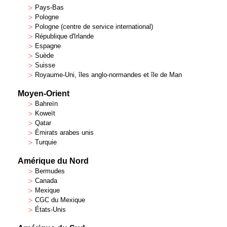
>
Pays-Bas
>
Pologne
>
Pologne (centre de service international)
>
République d'Irlande
>
Espagne
>
Suède
>
Suisse
>
Royaume-Uni, îles anglo-normandes et île de Man
Moyen-Orient
>
Bahreïn
>
Koweït
>
Qatar
>
Émirats arabes unis
>
Turquie
Amérique du Nord
>
Bermudes
>
Canada
>
Mexique
>
CGC du Mexique
>
États-Unis