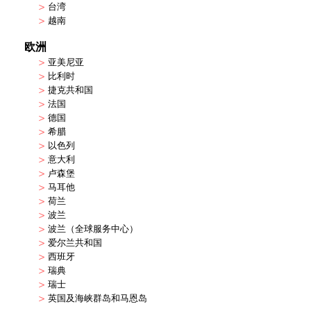
>
台湾
>
越南
欧洲
>
亚美尼亚
>
比利时
>
捷克共和国
>
法国
>
德国
>
希腊
>
以色列
>
意大利
>
卢森堡
>
马耳他
>
荷兰
>
波兰
>
波兰（全球服务中心）
>
爱尔兰共和国
>
西班牙
>
瑞典
>
瑞士
>
英国及海峡群岛和马恩岛